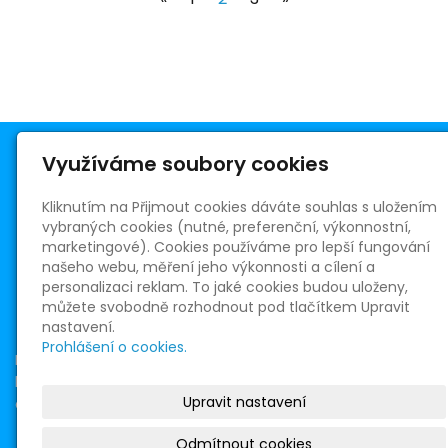
Využíváme soubory cookies
Kliknutím na Přijmout cookies dáváte souhlas s uložením
vybraných cookies (nutné, preferenční, výkonnostní,
Římskokatolická farnost Telnice
marketingové). Cookies používáme pro lepší fungování
Masarykovo nám. 5
našeho webu, měření jeho výkonnosti a cílení a
664 59 Telnice
personalizaci reklam. To jaké cookies budou uloženy,
R. D. ICLic. Oldřich Chocholáč, farář
můžete svobodně rozhodnout pod tlačítkem Upravit
+420 730 526 726
nastavení.
oldrich.chocholac@centrum.cz
Prohlášení o cookies.
IČ: 65266234
bank. spojení 150216392/0300
Upravit nastavení
dat. schránka: 8isvakh
Copyright © 2025 Římskokatolická farnost Telnice u Brna
Odmítnout cookies