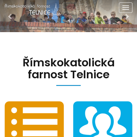
Předchozí
Dal
Men
Římskokatolická
farnost Telnice