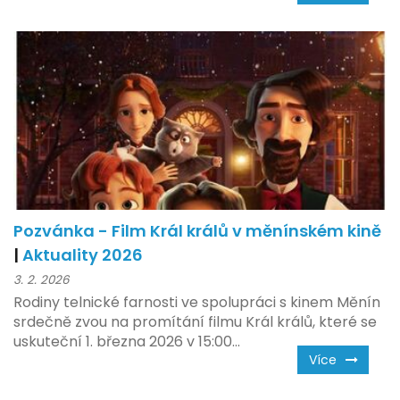
Pozvánka - Film Král králů v měnínském kině
|
Aktuality 2026
3. 2. 2026
Rodiny telnické farnosti ve spolupráci s kinem Měnín
srdečně zvou na promítání filmu Král králů, které se
uskuteční 1. března 2026 v 15:00...
Více