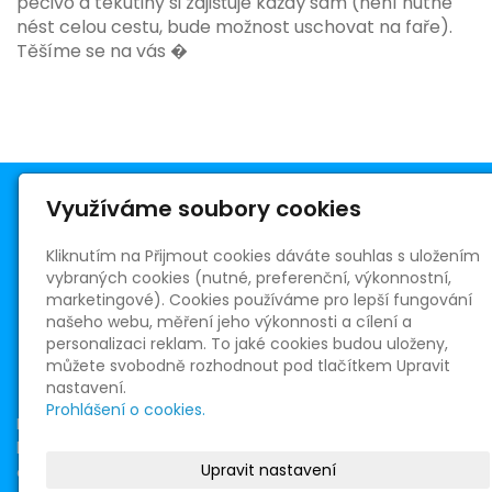
pečivo a tekutiny si zajišťuje každý sám (není nutné
nést celou cestu, bude možnost uschovat na faře).
Těšíme se na vás �
Využíváme soubory cookies
Kliknutím na Přijmout cookies dáváte souhlas s uložením
vybraných cookies (nutné, preferenční, výkonnostní,
Římskokatolická farnost Telnice
marketingové). Cookies používáme pro lepší fungování
Masarykovo nám. 5
našeho webu, měření jeho výkonnosti a cílení a
664 59 Telnice
personalizaci reklam. To jaké cookies budou uloženy,
R. D. ICLic. Oldřich Chocholáč, farář
můžete svobodně rozhodnout pod tlačítkem Upravit
+420 730 526 726
nastavení.
oldrich.chocholac@centrum.cz
Prohlášení o cookies.
IČ: 65266234
bank. spojení 150216392/0300
Upravit nastavení
dat. schránka: 8isvakh