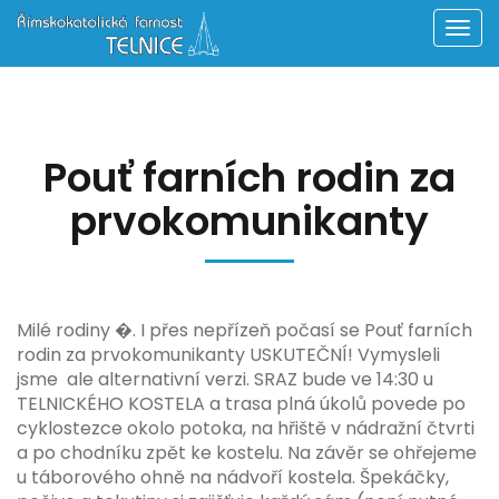
Men
Pouť farních rodin za
prvokomunikanty
Milé rodiny �. I přes nepřízeň počasí se Pouť farních
rodin za prvokomunikanty USKUTEČNÍ! Vymysleli
jsme
ale alternativní verzi. SRAZ bude ve 14:30 u
TELNICKÉHO KOSTELA a trasa plná úkolů povede po
cyklostezce okolo potoka, na hřiště v nádražní čtvrti
a po chodníku zpět ke kostelu. Na závěr se ohřejeme
u táborového ohně na nádvoří kostela. Špekáčky,