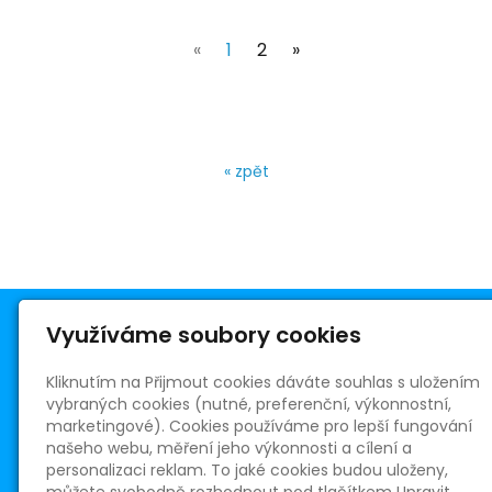
(current)
«
1
2
»
« zpět
Využíváme soubory cookies
Kliknutím na Přijmout cookies dáváte souhlas s uložením
vybraných cookies (nutné, preferenční, výkonnostní,
Římskokatolická farnost Telnice
marketingové). Cookies používáme pro lepší fungování
Masarykovo nám. 5
našeho webu, měření jeho výkonnosti a cílení a
664 59 Telnice
personalizaci reklam. To jaké cookies budou uloženy,
R. D. ICLic. Oldřich Chocholáč, farář