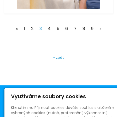
(current)
«
1
2
3
4
5
6
7
8
9
»
« zpět
Využíváme soubory cookies
Kliknutím na Přijmout cookies dáváte souhlas s uložením
vybraných cookies (nutné, preferenční, výkonnostní,
Římskokatolická farnost Telnice