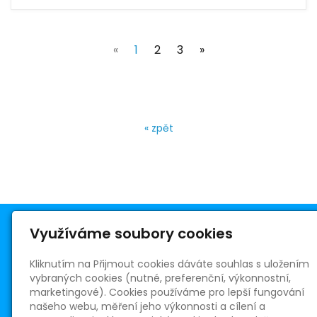
(current)
«
1
2
3
»
« zpět
Využíváme soubory cookies
Kliknutím na Přijmout cookies dáváte souhlas s uložením
vybraných cookies (nutné, preferenční, výkonnostní,
Římskokatolická farnost Telnice
marketingové). Cookies používáme pro lepší fungování
Masarykovo nám. 5
našeho webu, měření jeho výkonnosti a cílení a
664 59 Telnice