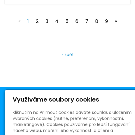
(current)
«
1
2
3
4
5
6
7
8
9
»
« zpět
Využíváme soubory cookies
Kliknutím na Přijmout cookies dáváte souhlas s uložením
vybraných cookies (nutné, preferenční, výkonnostní,
Římskokatolická farnost Telnice
marketingové). Cookies používáme pro lepší fungování
Masarykovo nám. 5
našeho webu, měření jeho výkonnosti a cílení a
664 59 Telnice