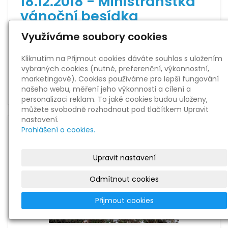
18.12.2018 - Ministranstká
vánoční besídka
Využíváme soubory cookies
Fotografií:
1
Datum:
23. 12. 2018
Kliknutím na Přijmout cookies dáváte souhlas s uložením
vybraných cookies (nutné, preferenční, výkonnostní,
Zobrazit
marketingové). Cookies používáme pro lepší fungování
našeho webu, měření jeho výkonnosti a cílení a
personalizaci reklam. To jaké cookies budou uloženy,
můžete svobodně rozhodnout pod tlačítkem Upravit
nastavení.
Prohlášení o cookies.
Upravit nastavení
Odmítnout cookies
Přijmout cookies