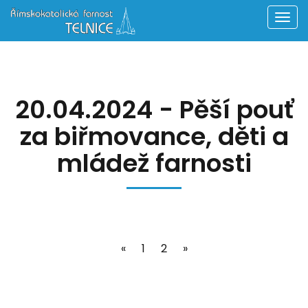
Men
20.04.2024 - Pěší pouť
za biřmovance, děti a
mládež farnosti
«
1
2
»