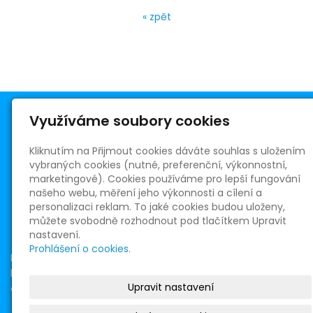
« zpět
Využíváme soubory cookies
Kliknutím na Přijmout cookies dáváte souhlas s uložením
vybraných cookies (nutné, preferenční, výkonnostní,
Římskokatolická farnost Telnice
marketingové). Cookies používáme pro lepší fungování
Masarykovo nám. 5
našeho webu, měření jeho výkonnosti a cílení a
664 59 Telnice
personalizaci reklam. To jaké cookies budou uloženy,
R. D. ICLic. Oldřich Chocholáč, farář
můžete svobodně rozhodnout pod tlačítkem Upravit
+420 730 526 726
nastavení.
oldrich.chocholac@centrum.cz
Prohlášení o cookies.
IČ: 65266234
bank. spojení 150216392/0300
Upravit nastavení
dat. schránka: 8isvakh