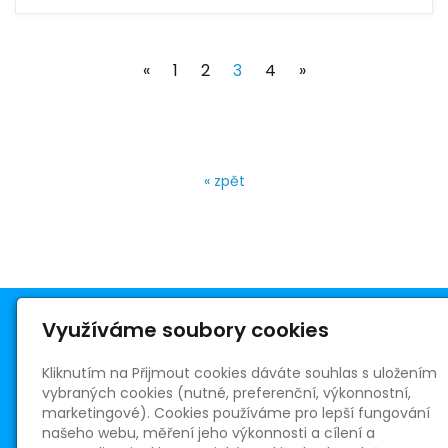
(current)
«
1
2
3
4
»
« zpět
Využíváme soubory cookies
Kliknutím na Přijmout cookies dáváte souhlas s uložením
vybraných cookies (nutné, preferenční, výkonnostní,
Římskokatolická farnost Telnice
marketingové). Cookies používáme pro lepší fungování
Masarykovo nám. 5
našeho webu, měření jeho výkonnosti a cílení a
664 59 Telnice